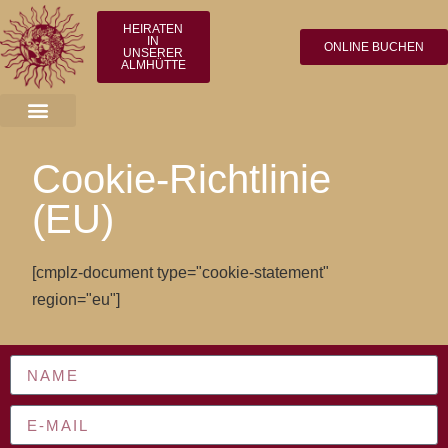
HEIRATEN
IN
ONLINE BUCHEN
UNSERER
ALMHÜTTE
Cookie-Richtlinie
(EU)
[cmplz-document type="cookie-statement"
region="eu"]