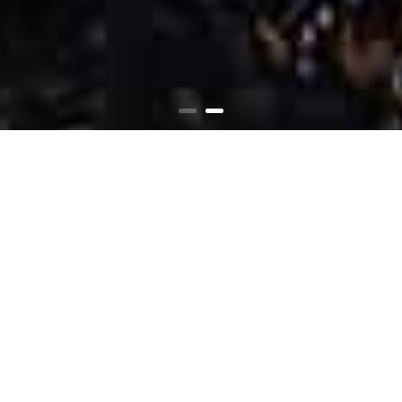
SPORT, KULTUR UND DIE BESTEN
AUSFLÜGE
Pfaffenwinkel erleben
Ein Urlaub in der schönen Region Pfaffenwinkel in
Oberbayern verspricht unvergessliche Erlebnisse.